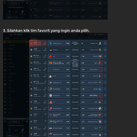
3. Silahkan klik tim favorit yang ingin anda pilih.