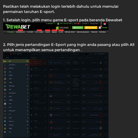
Pastikan telah melakukan login terlebih dahulu untuk memulai
permainan taruhan E-sport.
1. Setelah login, pilih menu game E-sport pada beranda Dewabet
2. Pilih jenis pertandingan E-Sport yang ingin anda pasang atau pilih All
untuk menampilkan semua pertandingan .