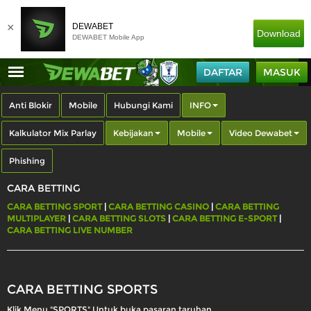
×
DEWABET
Download
DEWABET Mobile App
DAFTAR
MASUK
Anti Blokir
Mobile
Hubungi Kami
INFO
Kalkulator Mix Parlay
Kebijakan
Mobile
Video Dewabet
Phishing
CARA BETTING
CARA BETTING SPORT
|
CARA BETTING CASINO
|
CARA BETTING
MULTIPLAYER
|
CARA BETTING SLOTS
|
CARA BETTING E-SPORT
|
CARA BETTING LIVE NUMBER
CARA BETTING SPORTS
Klik Menu "SPORTS" Untuk buka pasaran taruhan