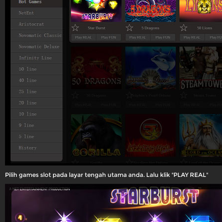
Pilih games slot pada layar tengah utama anda. Lalu klik "PLAY REAL"