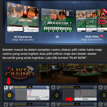
Setelah masuk ke dalam tampilan casino silakan pilih table-table meja
casino yang anda ingikan atau pilih pilihan meja dari dealer-dealer
tercantik yang anda inginkan. Lalu klik tombol "PLAY NOW"