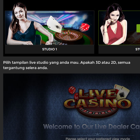
Pilih tampilan live studio yang anda mau. Apakah 3D atau 2D, semua
tergantung selera anda.