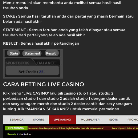
Menu-menu ini akan membantu anda melihat semua hasil-hasil
taruhan anda
STAKE : Semua hasil taruhan anda dari partai yang masih bermain atau
belum ada hasil akhir
STATEMENT : Semua taruhan anda yang telah dibayar atau semua
taruhan dari partai yang telah ada hasil akhir
RESULT : Semua hasil akhir pertandingan
CARA BETTING LIVE CASINO
Klik menu "LIVE CASINO" lalu pili casino stuio 1 atau studio 2
perbedaan studio 1 dan studio 2 adalah studio 1 dengan dealer cantik
dan sexy seragam merah dan studio 2 dealer cantik dan sexy seragam
kuning. Klik "MAINKAN SEKARANG" untuk memulai permainan