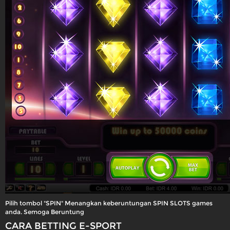
Pilih tombol "SPIN" Menangkan keberuntungan SPIN SLOTS games
anda. Semoga Beruntung
CARA BETTING E-SPORT