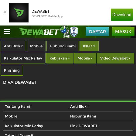
×
DEWABET
Download
DEWABET Mobile App
DAFTAR
MASUK
Anti Blokir
Mobile
Hubungi Kami
INFO
Kalkulator Mix Parlay
Kebijakan
Mobile
Video Dewabet
Phishing
DIVA DEWABET
Tentang Kami
Anti Blokir
Mobile
Hubungi Kami
Kalkulator Mix Parlay
Link DEWABET
Tutorial Deposit