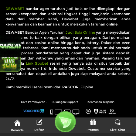
DEWABET
bandar agen taruhan judi bola online dilengkapi dengan
server kecepatan dan enkripsi tingkat tinggi menjamin keamanan
data dari member kami, Dewabet juga memberikan anda
kenyamanan dan keamanan untuk melakukan taruhan online.
DEWABET Bandar Agen Taruhan
Judi Bola Online
yang menyediakan
online game terbaik dengan pilihan yang beragam. Dari permainan
mesin slot dan casino online hingga keno, lottery, Poker dan even
olahraga terbesar. Kami mempermudah anda untuk mulai bermain
dengan proses pendaftaran yang cepat dan juga sistem deposit,
pengiriman dan withdraw yang aman dan nyaman. Pasang taruhan
bola anda
Link Sbobet
resmi yang hanya ada di situs terbaik dan
terpercaya nomor 1 di Indonesia Dewabet. Customer service yang
bersahabat dan dapat di andalkan juga siap melayani anda selama
24/7.
Kami memiliki lisensi resmi dari PAGCOR, Filipina
Cara Pembayaran :
Dukungan Support
Keamanan Terjamin
Daftar
Promosi
Live Chat
Beranda