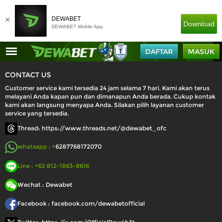
×
DEWABET
Download
DEWABET Mobile App
DAFTAR
MASUK
CONTACT US
Customer service kami tersedia 24 jam selama 7 hari. Kami akan terus
melayani Anda kapan pun dan dimanapun Anda berada. Cukup kontak
kami akan langsung menyapa Anda. Silakan pilih layanan customer
service yang tersedia.
Thread: https://www.threads.net/@dewabet_ofc
whatsapp : +
6287768172070
Line : +62 812-1863-8616
Wechat : Dewabet
Facebook : facebook.com/dewabetofficial