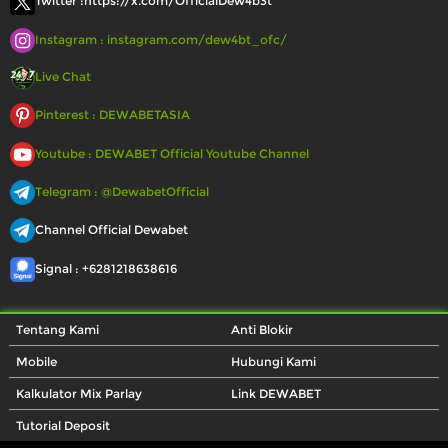
Twitter :https://x.com/OfficialDew4b3t
Instagram : instagram.com/dew4bt_ofc/
Live Chat
Pinterest : DEWABETASIA
Youtube : DEWABET Official Youtube Channel
Telegram : @DewabetOfficial
Channel Official Dewabet
Signal : +6281218638616
Tentang Kami
Anti Blokir
Mobile
Hubungi Kami
Kalkulator Mix Parlay
Link DEWABET
Tutorial Deposit