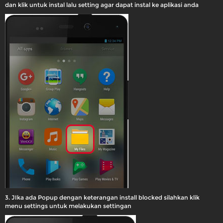
dan klik untuk instal lalu setting agar dapat instal ke aplikasi anda
3. JIka ada Popup dengan keterangan install blocked silahkan klik
menu settings untuk melakukan settingan