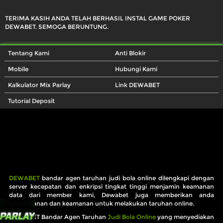
TERIMA KASIH ANDA TELAH BERHASIL INSTAL GAME POKER
DEWABET. SEMOGA BERUNTUNG.
Tentang Kami
Anti Blokir
Mobile
Hubungi Kami
Kalkulator Mix Parlay
Link DEWABET
Tutorial Deposit
DEWABET
bandar agen taruhan judi bola online dilengkapi dengan
server kecepatan dan enkripsi tingkat tinggi menjamin keamanan
data dari member kami, Dewabet juga memberikan anda
kenyamanan dan keamanan untuk melakukan taruhan online.
DEWABET Bandar Agen Taruhan
Judi Bola Online
yang menyediakan