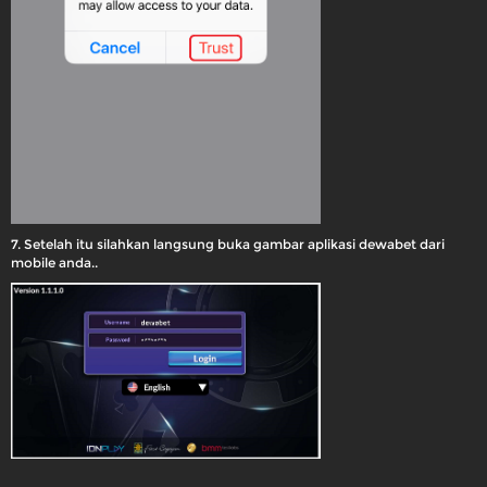
7. Setelah itu silahkan langsung buka gambar aplikasi dewabet dari
mobile anda..