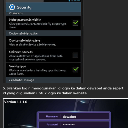
5. Silahkan login menggunakan id login ke dalam dewabet anda seperti
id yang di gunakan untuk login ke dalam website