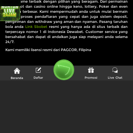
online game terbaik dengan pilihan yang beragam. Dari permainan
mesin slot dan casino online hingga keno, lottery, Poker dan even
olahraga terbesar. Kami mempermudah anda untuk mulai bermain
dengan proses pendaftaran yang cepat dan juga sistem deposit,
pengiriman dan withdraw yang aman dan nyaman. Pasang taruhan
bola anda
Link Sbobet
resmi yang hanya ada di situs terbaik dan
terpercaya nomor 1 di Indonesia Dewabet. Customer service yang
bersahabat dan dapat di andalkan juga siap melayani anda selama
24/7.
Kami memiliki lisensi resmi dari PAGCOR, Filipina
Daftar
Promosi
Live Chat
Beranda
Cara Pembayaran :
Dukungan Support
Keamanan Terjamin