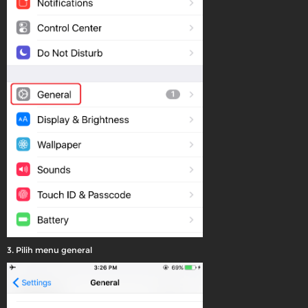
3. Pilih menu general